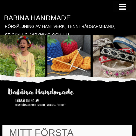
HEM
BABINA HANDMADE
TILL FÖRSÄLJNING
FÖRSÄLJNING AV HANTVERK; TENNTRÅDSARMBAND,
BESTÄLLNING
STICKNING, VIRKNING OCH ULL
BLOGG
GÄSTBOK
KONTAKT
BONADER
MITT FÖRSTA