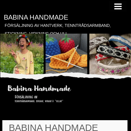
HEM
BABINA HANDMADE
TILL FÖRSÄLJNING
FÖRSÄLJNING AV HANTVERK; TENNTRÅDSARMBAND,
BESTÄLLNING
STICKNING, VIRKNING OCH ULL
BLOGG
GÄSTBOK
KONTAKT
BONADER
BABINA HANDMADE