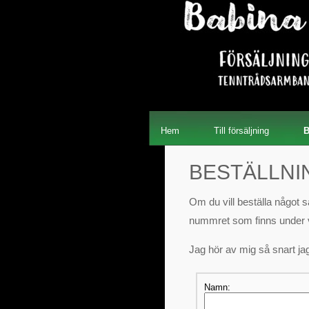
Hem
Till försäljning
B
BESTÄLLNI
Om du vill beställa något så
nummret som finns under va
Jag hör av mig så snart jag
Namn: