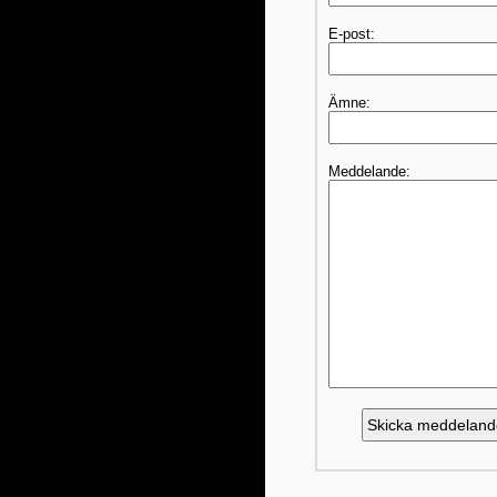
E-post:
Ämne:
Meddelande: