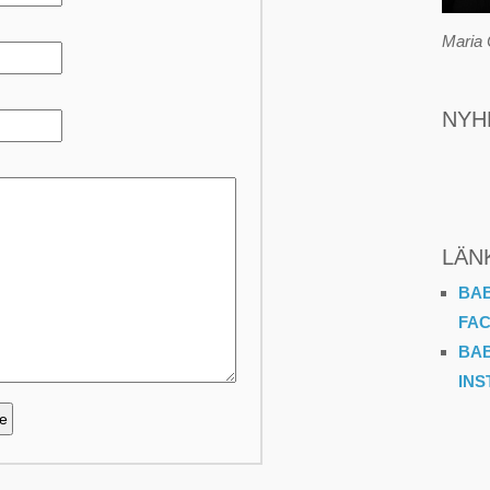
Maria 
NYH
LÄN
BA
FA
BA
IN