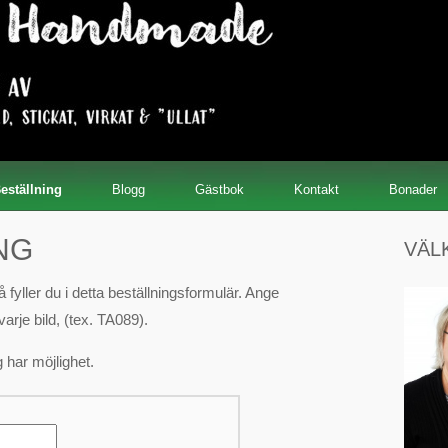
eställning
Blogg
Gästbok
Kontakt
Bonader
NG
VÄL
 fyller du i detta beställningsformulär. Ange
rje bild, (tex. TA089).
 har möjlighet.