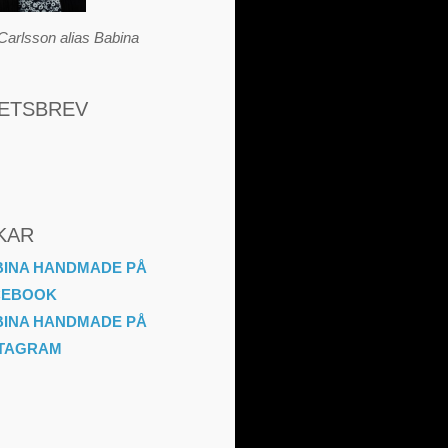
Carlsson alias Babina
ETSBREV
KAR
BINA HANDMADE PÅ
CEBOOK
BINA HANDMADE PÅ
STAGRAM