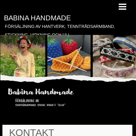
HEM
BABINA HANDMADE
TILL FÖRSÄLJNING
FÖRSÄLJNING AV HANTVERK; TENNTRÅDSARMBAND,
BESTÄLLNING
STICKNING, VIRKNING OCH ULL
BLOGG
GÄSTBOK
KONTAKT
BONADER
KONTAKT