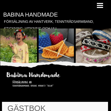
HEM
BABINA HANDMADE
TILL FÖRSÄLJNING
FÖRSÄLJNING AV HANTVERK; TENNTRÅDSARMBAND,
BESTÄLLNING
STICKNING, VIRKNING OCH ULL
BLOGG
GÄSTBOK
KONTAKT
BONADER
GÄSTBOK