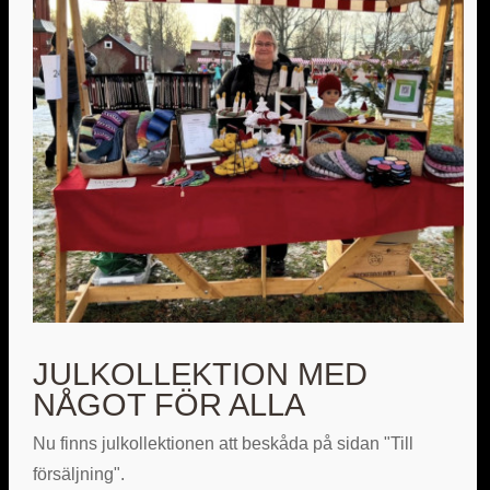
JULKOLLEKTION MED
NÅGOT FÖR ALLA
Nu finns julkollektionen att beskåda på sidan "Till
försäljning".