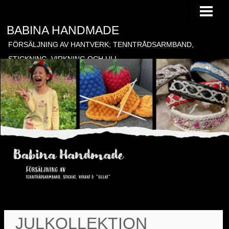
HEM
BABINA HANDMADE
TILL FÖRSÄLJNING
FÖRSÄLJNING AV HANTVERK; TENNTRÅDSARMBAND,
BESTÄLLNING
STICKNING, VIRKNING OCH ULL
BLOGG
GÄSTBOK
KONTAKT
BONADER
JULKOLLEKTION