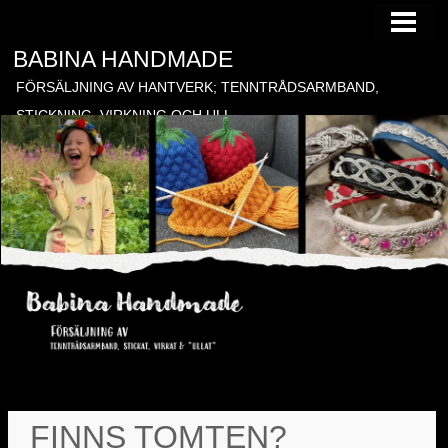
HEM
BABINA HANDMADE
TILL FÖRSÄLJNING
FÖRSÄLJNING AV HANTVERK; TENNTRÅDSARMBAND,
BESTÄLLNING
STICKNING, VIRKNING OCH ULL
BLOGG
GÄSTBOK
KONTAKT
BONADER
FINNS TOMTEN?