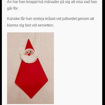
Än har han knappt två månader på sig att visa vad han
går för.
Kanske får han smörja kråset vid julbordet genom att
klamra sig fast vid servetten.