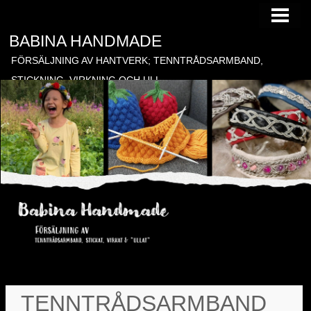
HEM
BABINA HANDMADE
TILL FÖRSÄLJNING
FÖRSÄLJNING AV HANTVERK; TENNTRÅDSARMBAND,
BESTÄLLNING
STICKNING, VIRKNING OCH ULL
BLOGG
GÄSTBOK
KONTAKT
BONADER
TENNTRÅDSARMBAND